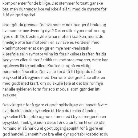
komponenter for de billige. Det stemmer fortsatt ganske
bra, men du trenger like vel ikke å slå til med de dyreste for
å få en god sykkel.
Hvor går da grensen for hva som er nok penger å bruke og
hva som er unødvendig dyrt? Det er ulike typer motorer og
type drift. De beste syklene har motor i kranken, mens de
rimelige ofte har motoren i en av navene. Fordelen med
krankmotoren er at den gir en mye mer «realistisk»
kjørefølelse. Navmotor vil ha litt forsinkelse i kraften fra du
begynner eller slutter å tråkke til motoren reagerer, dette kan
oppleves litt ukontrollert. Kraften er også en viktig
parameter å se etter. Det var jo for å få litt hjelp du så på
elsykkel til å begynne med. Derfor er det greit å se etter en
med godt med kraft, om du skulle føle at det blir for mye
har alle sykler en form for eco modus, som gjør den litt
svakere.
Det viktigste for å gjøre et godt sykkelkjøp er uansett å vite
hva du skal bruke sykkelen til. Hvis du tenker å bruke
sykkelen til/fra jobb og noen turer ned i byen trenger du en
bysykkel. Tenk gjennom dette før du tar turen til en seriøs
forhandler, så har du et godt utgangspunkt for å gjøre en
god handel. Uansett hvor bra eller dyr sportsbil/cabriolet du