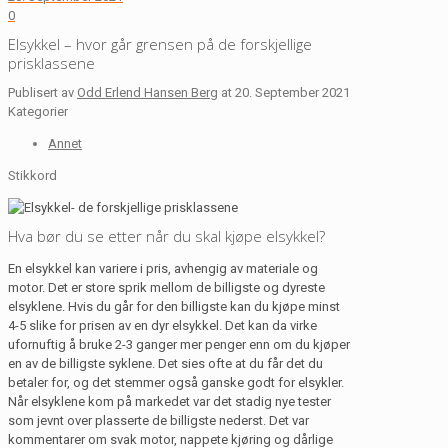
0
Elsykkel – hvor går grensen på de forskjellige
prisklassene
Publisert av
Odd Erlend Hansen Berg
at
20. September 2021
Kategorier
Annet
Stikkord
Hva bør du se etter når du skal kjøpe elsykkel?
En elsykkel kan variere i pris, avhengig av materiale og
motor. Det er store sprik mellom de billigste og dyreste
elsyklene. Hvis du går for den billigste kan du kjøpe minst
4-5 slike for prisen av en dyr elsykkel. Det kan da virke
ufornuftig å bruke 2-3 ganger mer penger enn om du kjøper
en av de billigste syklene. Det sies ofte at du får det du
betaler for, og det stemmer også ganske godt for elsykler.
Når elsyklene kom på markedet var det stadig nye tester
som jevnt over plasserte de billigste nederst. Det var
kommentarer om svak motor, nappete kjøring og dårlige