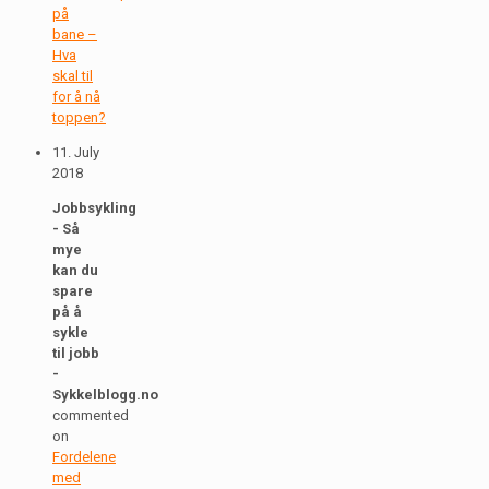
på
bane –
Hva
skal til
for å nå
toppen?
11. July
2018
Jobbsykling
- Så
mye
kan du
spare
på å
sykle
til jobb
-
Sykkelblogg.no
commented
on
Fordelene
med