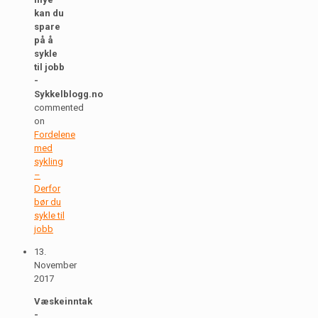
kan du
spare
på å
sykle
til jobb
-
Sykkelblogg.no
commented
on
Fordelene
med
sykling
–
Derfor
bør du
sykle til
jobb
13.
November
2017
Væskeinntak
-