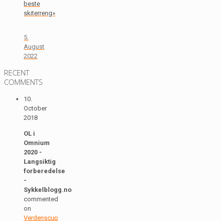
beste
skiterreng»
5.
August
2022
RECENT
COMMENTS
10.
October
2018
OL i
Omnium
2020 -
Langsiktig
forberedelse
-
Sykkelblogg.no
commented
on
Verdenscup