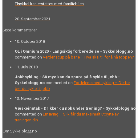
Elsykkel kan erstattes med familiebilen
20. September 2021
Siste kommentarer
10. October 2018
OL i Omnium 2020 - Langsiktig forberedelse - Sykkelblogg.no
commented on
Verdenscup på bane – Hva skal til for å nå toppen?
11. July 2018
Jobbsykling - Så mye kan du spare på å sykle til jobb -
Sykkelblogg.no
commented on
Fordelene med sykling – Derfor
bør du sykle til jobb
13. November 2017
Væskeinntak - Drikker du nok under trening? - Sykkelblogg.no
commented on
Ernæring – Slik får du maksimalt utbytte av
treningen din
Om Sykkelblogg.no