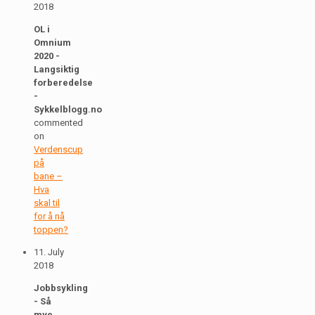
2018
OL i
Omnium
2020 -
Langsiktig
forberedelse
-
Sykkelblogg.no
commented
on
Verdenscup
på
bane –
Hva
skal til
for å nå
toppen?
11. July
2018
Jobbsykling
- Så
mye