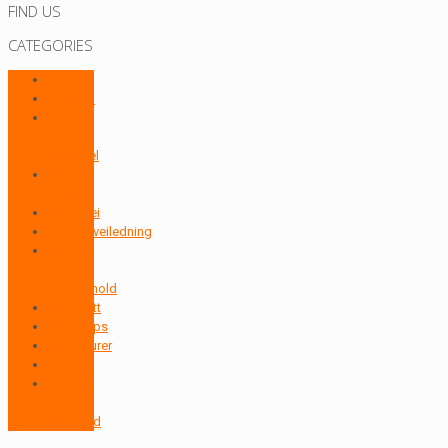
FIND US
CATEGORIES
Annet
Elsykkel
Hybrid
&
Bysykkel
Klær &
Utstyr
Landevei
Produktveiledning
Service
&
Vedlikehold
Sykkelritt
Sykkeltips
Sykkelturer
Terreng
Trening
&
Kosthold