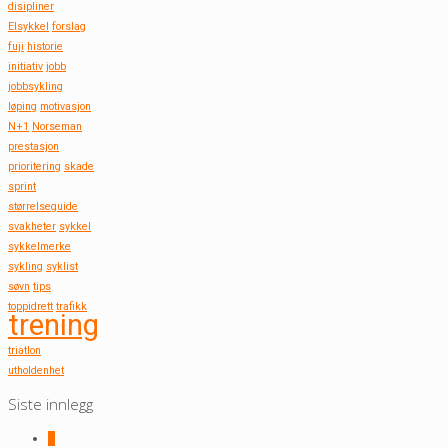
disipliner
Elsykkel
forslag
fuji
historie
initiativ
jobb
jobbsykling
løping
motivasjon
N+1
Norseman
prestasjon
prioritering
skade
sprint
størrelseguide
svakheter
sykkel
sykkelmerke
sykling
syklist
søvn
tips
toppidrett
trafikk
trening
triatlon
utholdenhet
Siste innlegg
0