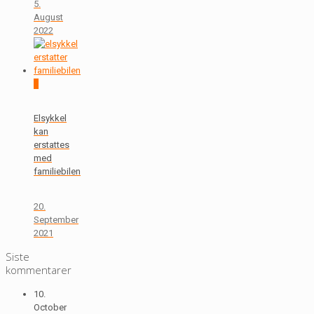
5.
August
2022
0
Elsykkel
kan
erstattes
med
familiebilen
20.
September
2021
Siste
kommentarer
10.
October