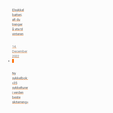
Elsykkel
batteri;
alt du
trenger
å vite til
vinteren
14.
December
2022
0
Ny
sykkelbok:
«35
sykkelturer
i verden
beste
skiterreng»