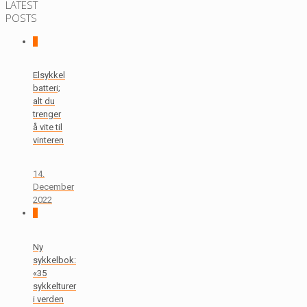
LATEST
POSTS
0
Elsykkel
batteri;
alt du
trenger
å vite til
vinteren
14.
December
2022
0
Ny
sykkelbok:
«35
sykkelturer
i verden