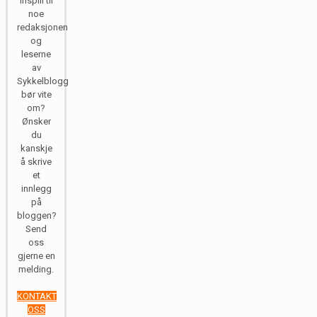
inspill til
noe
redaksjonen
og
leserne
av
Sykkelblogg
bør vite
om?
Ønsker
du
kanskje
å skrive
et
innlegg
på
bloggen?
Send
oss
gjerne en
melding.
KONTAKT
OSS