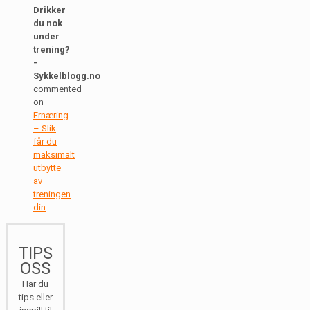
Drikker
du nok
under
trening?
-
Sykkelblogg.no
commented
on
Ernæring
– Slik
får du
maksimalt
utbytte
av
treningen
din
TIPS
OSS
Har du
tips eller