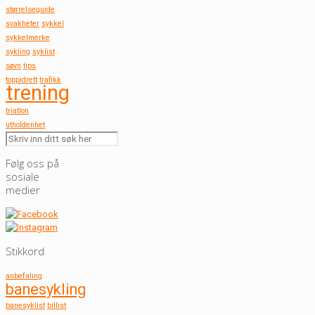
størrelseguide
svakheter
sykkel
sykkelmerke
sykling
syklist
søvn
tips
toppidrett
trafikk
trening
triatlon
utholdenhet
Følg oss på
sosiale
medier
Stikkord
anbefaling
banesykling
banesyklist
billist