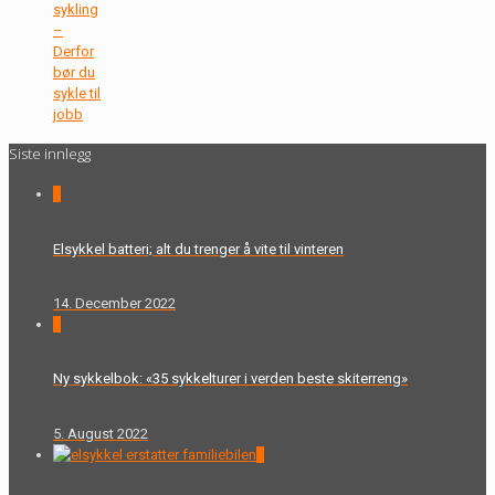
sykling
–
Derfor
bør du
sykle til
jobb
Siste innlegg
0
Elsykkel batteri; alt du trenger å vite til vinteren
14. December 2022
0
Ny sykkelbok: «35 sykkelturer i verden beste skiterreng»
5. August 2022
0