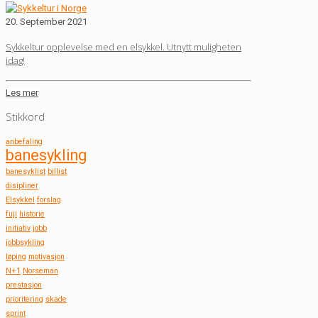
20. September 2021
Sykkeltur opplevelse med en elsykkel. Utnytt muligheten
idag!
Les mer
Stikkord
anbefaling
banesykling
banesyklist
billist
disipliner
Elsykkel
forslag
fuji
historie
initiativ
jobb
jobbsykling
løping
motivasjon
N+1
Norseman
prestasjon
prioritering
skade
sprint