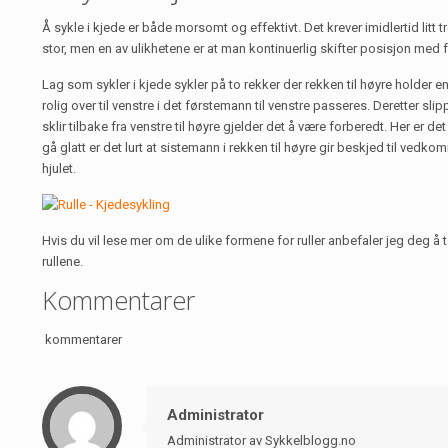
Å sykle i kjede er både morsomt og effektivt. Det krever imidlertid litt
stor, men en av ulikhetene er at man kontinuerlig skifter posisjon med f
Lag som sykler i kjede sykler på to rekker der rekken til høyre holder en 
rolig over til venstre i det førstemann til venstre passeres. Deretter sl
sklir tilbake fra venstre til høyre gjelder det å være forberedt. Her er de
gå glatt er det lurt at sistemann i rekken til høyre gir beskjed til ve
hjulet.
Hvis du vil lese mer om de ulike formene for ruller anbefaler jeg deg å
rullene.
Kommentarer
kommentarer
Administrator
Administrator av Sykkelblogg.no