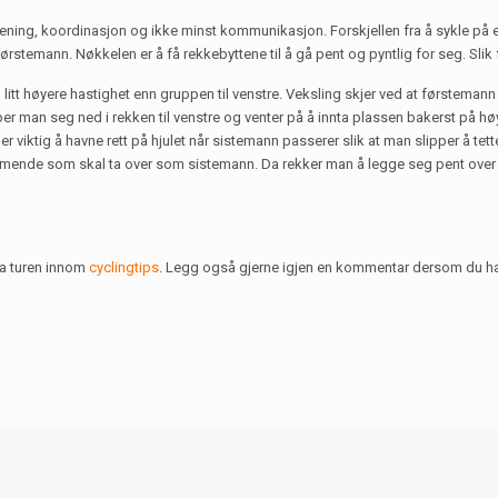
 trening, koordinasjon og ikke minst kommunikasjon. Forskjellen fra å sykle på e
ørstemann. Nøkkelen er å få rekkebyttene til å gå pent og pyntlig for seg. Slik 
litt høyere hastighet enn gruppen til venstre. Veksling skjer ved at førstemann i
ipper man seg ned i rekken til venstre og venter på å innta plassen bakerst på hø
t er viktig å havne rett på hjulet når sistemann passerer slik at man slipper å tett
dkommende som skal ta over som sistemann. Da rekker man å legge seg pent over t
 ta turen innom
cyclingtips
. Legg også gjerne igjen en kommentar dersom du har