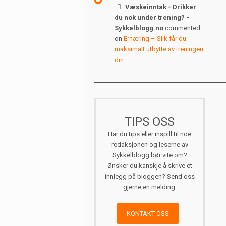
Væskeinntak - Drikker
du nok under trening? -
Sykkelblogg.no
commented
on
Ernæring – Slik får du
maksimalt utbytte av treningen
din
TIPS OSS
Har du tips eller inspill til noe
redaksjonen og leserne av
Sykkelblogg bør vite om?
Ønsker du kanskje å skrive et
innlegg på bloggen? Send oss
gjerne en melding.
KONTAKT OSS