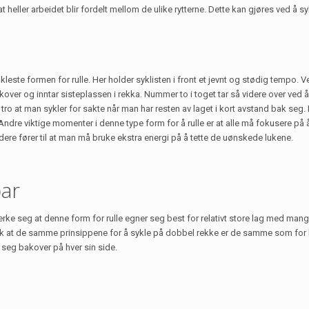
 heller arbeidet blir fordelt mellom de ulike rytterne. Dette kan gjøres ved å sykl
kleste formen for rulle. Her holder syklisten i front et jevnt og stødig tempo. V
akover og inntar sisteplassen i rekka. Nummer to i toget tar så videre over ved
 tro at man sykler for sakte når man har resten av laget i kort avstand bak seg.
ndre viktige momenter i denne type form for å rulle er at alle må fokusere på 
idere fører til at man må bruke ekstra energi på å tette de uønskede lukene.
par
merke seg at denne form for rulle egner seg best for relativt store lag med mang
t slik at de samme prinsippene for å sykle på dobbel rekke er de samme som for
r seg bakover på hver sin side.