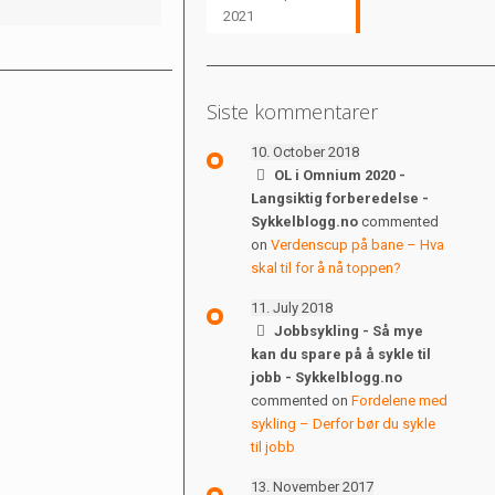
2021
Siste kommentarer
10. October 2018
OL i Omnium 2020 -
Langsiktig forberedelse -
Sykkelblogg.no
commented
on
Verdenscup på bane – Hva
skal til for å nå toppen?
11. July 2018
Jobbsykling - Så mye
kan du spare på å sykle til
jobb - Sykkelblogg.no
commented on
Fordelene med
sykling – Derfor bør du sykle
til jobb
13. November 2017