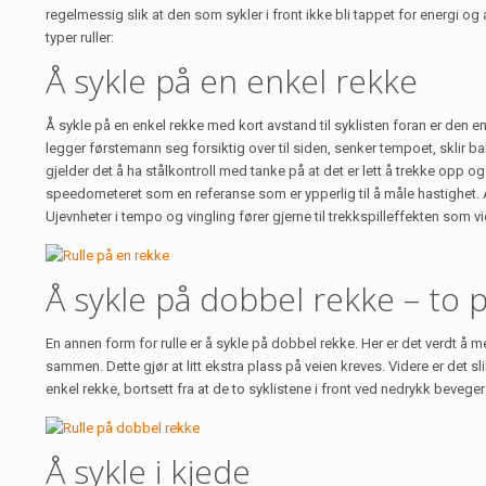
regelmessig slik at den som sykler i front ikke bli tappet for energi og at
typer ruller:
Å sykle på en enkel rekke
Å sykle på en enkel rekke med kort avstand til syklisten foran er den en
legger førstemann seg forsiktig over til siden, senker tempoet, sklir b
gjelder det å ha stålkontroll med tanke på at det er lett å trekke opp og
speedometeret som en referanse som er ypperlig til å måle hastighet. A
Ujevnheter i tempo og vingling fører gjerne til trekkspilleffekten som v
Å sykle på dobbel rekke – to 
En annen form for rulle er å sykle på dobbel rekke. Her er det verdt å 
sammen. Dette gjør at litt ekstra plass på veien kreves. Videre er de
enkel rekke, bortsett fra at de to syklistene i front ved nedrykk bevege
Å sykle i kjede