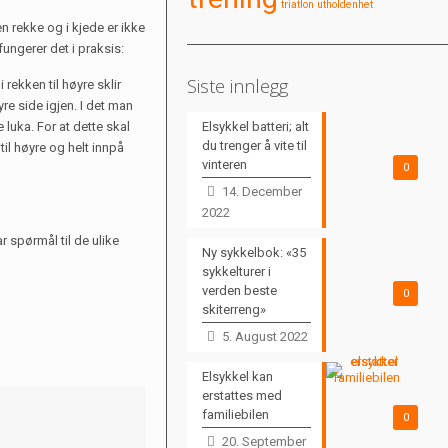
triatlon
utholdenhet
n rekke og i kjede er ikke
fungerer det i praksis:
Siste innlegg
 rekken til høyre sklir
yre side igjen. I det man
e luka. For at dette skal
Elsykkel batteri; alt
du trenger å vite til
il høyre og helt innpå
vinteren
0
14. December
2022
 spørmål til de ulike
Ny sykkelbok: «35
sykkelturer i
verden beste
0
skiterreng»
5. August 2022
Elsykkel kan
erstattes med
familiebilen
0
20. September