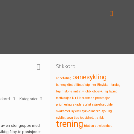
Stikkord
banesykling
anbefaling
banesyklist
billist
disipliner
Elsykkel
forslag
fuji
historie
initiativ
jobb
jobbsykling
løping
motivasjon
N+1
Norseman
prestasjon
ikkord
Kategorier
prioritering
skade
sprint
størrelseguide
svakheter
sykkel
sykkelmerke
sykling
syklist
søvn
tips
toppidrett
trafikk
trening
n av en stor gruppe med
triatlon
utholdenhet
viktig å bytte posisjoner