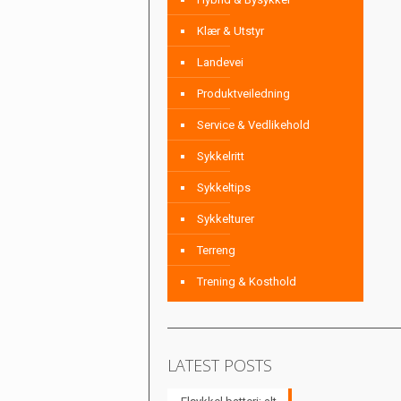
Klær & Utstyr
Landevei
Produktveiledning
Service & Vedlikehold
Sykkelritt
Sykkeltips
Sykkelturer
Terreng
Trening & Kosthold
LATEST POSTS