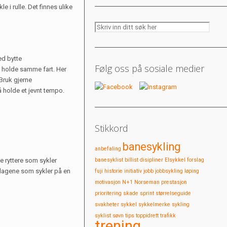
e i rulle. Det finnes ulike
ed bytte
Følg oss på sosiale medier
 å holde samme fart. Her
 Bruk gjerne
å holde et jevnt tempo.
Stikkord
banesykling
anbefaling
e ryttere som sykler
banesyklist
billist
disipliner
Elsykkel
forslag
 lagene som sykler på en
fuji
historie
initiativ
jobb
jobbsykling
løping
motivasjon
N+1
Norseman
prestasjon
prioritering
skade
sprint
størrelseguide
svakheter
sykkel
sykkelmerke
sykling
syklist
søvn
tips
toppidrett
trafikk
trening