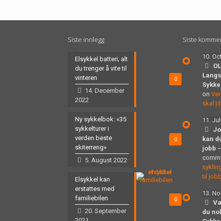
Siste innlegg
Siste komme
10. Oc
Elsykkel batteri; alt
OL
du trenger å vite til
Langs
vinteren
0
Sykke
14. December
on
Ver
2022
skal t
Ny sykkelbok: «35
11. Ju
sykkelturer i
Jo
verden beste
kan du
0
skiterreng»
jobb 
comm
5. August 2022
syklin
til job
Elsykkel kan
erstattes med
13. N
familiebilen
0
Væ
20. September
du no
2021