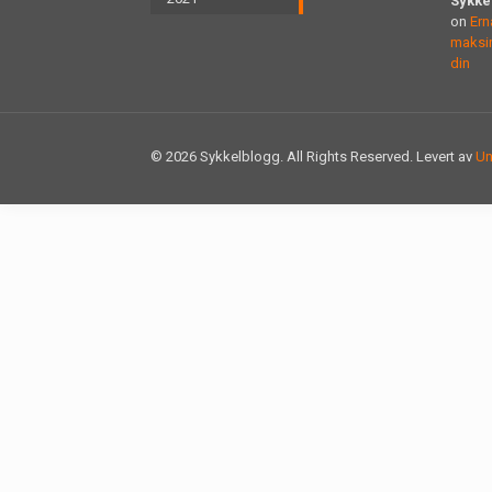
Sykke
on
Ern
maksim
din
© 2026 Sykkelblogg. All Rights Reserved. Levert av
Un