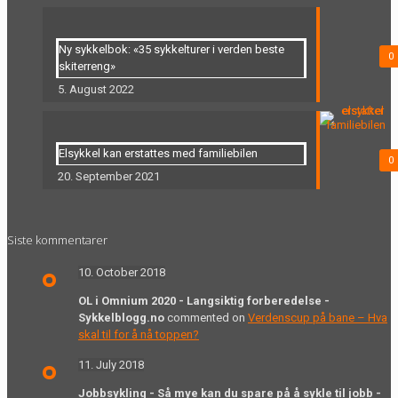
Ny sykkelbok: «35 sykkelturer i verden beste
0
skiterreng»
5. August 2022
Elsykkel kan erstattes med familiebilen
0
20. September 2021
Siste kommentarer
10. October 2018
OL i Omnium 2020 - Langsiktig forberedelse -
Sykkelblogg.no
commented on
Verdenscup på bane – Hva
skal til for å nå toppen?
11. July 2018
Jobbsykling - Så mye kan du spare på å sykle til jobb -