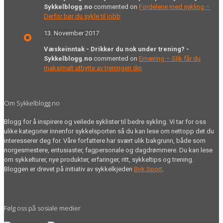
Sykkelblogg.no
commented on
Fordelene med sykling –
Derfor bør du sykle til jobb
13. November 2017
Væskeinntak - Drikker du nok under trening? -
Sykkelblogg.no
commented on
Ernæring – Slik får du
maksimalt utbytte av treningen din
Om Sykkelblogg.no
Blogg for å inspirere og veilede syklister til bedre sykling. Vi tar for oss
ulike kategorier innenfor sykkelsporten så du kan lese om nettopp det du
interesserer deg for. Våre forfattere har svært ulik bakgrunn, både som
norgesmestere, entusiaster, fagpersonale og dagdrømmere. Du kan lese
om sykkelturer, nye produkter, erfaringer, ritt, sykkeltips og trening.
Bloggen er drevet på initiativ av sykkelkjeden
Birk Sport
.
Følg oss på sosiale medier