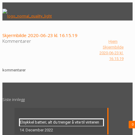
Skjermbilde 2020-06-23 kl. 16.15.19
Kommentarer
Hjem
Skjermbilde
2020-06-23 kl.
16.15.19
kommentarer
Siste innlegg
Elsykkel batteri; alt du trenger å vite til vinteren
0
14. December 2022