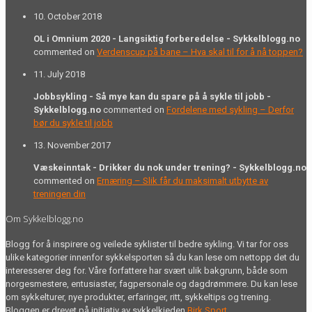
10. October 2018
OL i Omnium 2020 - Langsiktig forberedelse - Sykkelblogg.no
commented on
Verdenscup på bane – Hva skal til for å nå toppen?
11. July 2018
Jobbsykling - Så mye kan du spare på å sykle til jobb -
Sykkelblogg.no
commented on
Fordelene med sykling – Derfor
bør du sykle til jobb
13. November 2017
Væskeinntak - Drikker du nok under trening? - Sykkelblogg.no
commented on
Ernæring – Slik får du maksimalt utbytte av
treningen din
Om Sykkelblogg.no
Blogg for å inspirere og veilede syklister til bedre sykling. Vi tar for oss
ulike kategorier innenfor sykkelsporten så du kan lese om nettopp det du
interesserer deg for. Våre forfattere har svært ulik bakgrunn, både som
norgesmestere, entusiaster, fagpersonale og dagdrømmere. Du kan lese
om sykkelturer, nye produkter, erfaringer, ritt, sykkeltips og trening.
Bloggen er drevet på initiativ av sykkelkjeden
Birk Sport
.