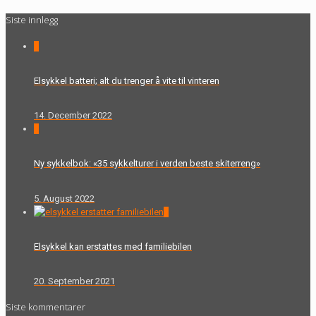
Siste innlegg
0
Elsykkel batteri; alt du trenger å vite til vinteren
14. December 2022
0
Ny sykkelbok: «35 sykkelturer i verden beste skiterreng»
5. August 2022
0
Elsykkel kan erstattes med familiebilen
20. September 2021
Siste kommentarer