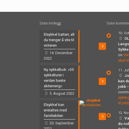
Siste innlegg
Siste komme
10. Oc
Elsykkel batteri; alt
OL
du trenger å vite til
Langs
vinteren
0
Sykke
14. December
on
Ver
2022
skal t
Ny sykkelbok: «35
11. Ju
sykkelturer i
Jo
verden beste
kan du
0
skiterreng»
jobb 
comm
5. August 2022
syklin
til job
Elsykkel kan
erstattes med
13. N
familiebilen
0
Væ
20. September
du no
2021