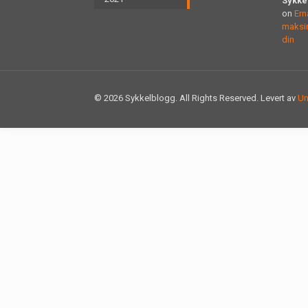
Sykke
on
Ern
maksim
din
© 2026 Sykkelblogg. All Rights Reserved. Levert av
Un