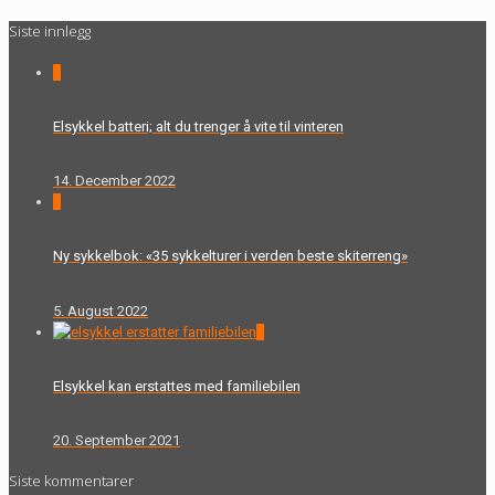
Siste innlegg
0
Elsykkel batteri; alt du trenger å vite til vinteren
14. December 2022
0
Ny sykkelbok: «35 sykkelturer i verden beste skiterreng»
5. August 2022
0
Elsykkel kan erstattes med familiebilen
20. September 2021
Siste kommentarer