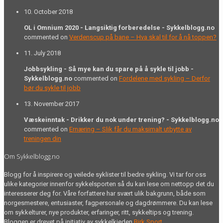
10. October 2018
OL i Omnium 2020 - Langsiktig forberedelse - Sykkelblogg.no
commented on
Verdenscup på bane – Hva skal til for å nå toppen?
11. July 2018
Jobbsykling - Så mye kan du spare på å sykle til jobb -
Sykkelblogg.no
commented on
Fordelene med sykling – Derfor
bør du sykle til jobb
13. November 2017
Væskeinntak - Drikker du nok under trening? - Sykkelblogg.no
commented on
Ernæring – Slik får du maksimalt utbytte av
treningen din
Om Sykkelblogg.no
Blogg for å inspirere og veilede syklister til bedre sykling. Vi tar for oss
ulike kategorier innenfor sykkelsporten så du kan lese om nettopp det du
interesserer deg for. Våre forfattere har svært ulik bakgrunn, både som
norgesmestere, entusiaster, fagpersonale og dagdrømmere. Du kan lese
om sykkelturer, nye produkter, erfaringer, ritt, sykkeltips og trening.
Bloggen er drevet på initiativ av sykkelkjeden
Birk Sport
.