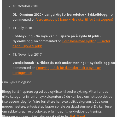
10. October 2018
OL i Omnium 2020 - Langsiktig forberedelse - Sykkelblogg.no
commented on
Verdenscup på bane – Hva skal til for å nå toppen?
11. July 2018
Jobbsykling - Så mye kan du spare på å sykle til jobb -
Sykkelblogg.no
commented on
Fordelene med sykling – Derfor
bør du sykle til jobb
13. November 2017
Væskeinntak - Drikker du nok under trening? - Sykkelblogg.no
commented on
Ernæring – Slik får du maksimalt utbytte av
treningen din
Om Sykkelblogg.no
Blogg for å inspirere og veilede syklister til bedre sykling. Vi tar for oss
ulike kategorier innenfor sykkelsporten så du kan lese om nettopp det du
interesserer deg for. Våre forfattere har svært ulik bakgrunn, både som
norgesmestere, entusiaster, fagpersonale og dagdrømmere. Du kan lese
om sykkelturer, nye produkter, erfaringer, ritt, sykkeltips og trening.
Bloggen er drevet på initiativ av sykkelkjeden
Birk Sport
.