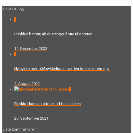
Siste innlegg
0
Elsykkel batteri; alt du trenger å vite til vinteren
14. December 2022
0
Ny sykkelbok: «35 sykkelturer i verden beste skiterreng»
5. August 2022
0
Elsykkel kan erstattes med familiebilen
20. September 2021
Siste kommentarer