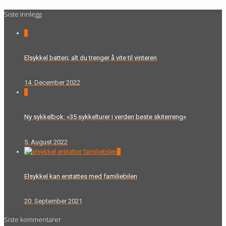
Siste innlegg
0
Elsykkel batteri; alt du trenger å vite til vinteren
14. December 2022
0
Ny sykkelbok: «35 sykkelturer i verden beste skiterreng»
5. August 2022
0
Elsykkel kan erstattes med familiebilen
20. September 2021
Siste kommentarer