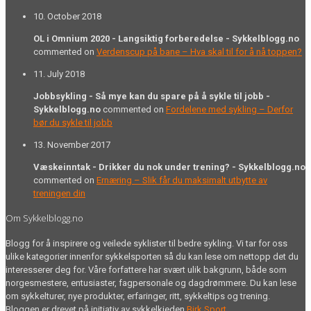
10. October 2018
OL i Omnium 2020 - Langsiktig forberedelse - Sykkelblogg.no
commented on
Verdenscup på bane – Hva skal til for å nå toppen?
11. July 2018
Jobbsykling - Så mye kan du spare på å sykle til jobb -
Sykkelblogg.no
commented on
Fordelene med sykling – Derfor
bør du sykle til jobb
13. November 2017
Væskeinntak - Drikker du nok under trening? - Sykkelblogg.no
commented on
Ernæring – Slik får du maksimalt utbytte av
treningen din
Om Sykkelblogg.no
Blogg for å inspirere og veilede syklister til bedre sykling. Vi tar for oss
ulike kategorier innenfor sykkelsporten så du kan lese om nettopp det du
interesserer deg for. Våre forfattere har svært ulik bakgrunn, både som
norgesmestere, entusiaster, fagpersonale og dagdrømmere. Du kan lese
om sykkelturer, nye produkter, erfaringer, ritt, sykkeltips og trening.
Bloggen er drevet på initiativ av sykkelkjeden
Birk Sport
.