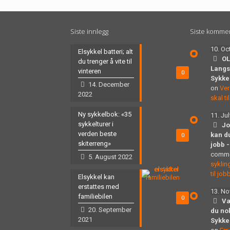
Siste innlegg
Siste komme
10. Oc
Elsykkel batteri; alt
OL
du trenger å vite til
Langs
vinteren
0
Sykke
14. December
on
Ver
2022
skal t
Ny sykkelbok: «35
11. Ju
sykkelturer i
Jo
verden beste
kan du
0
skiterreng»
jobb 
comm
5. August 2022
syklin
til job
Elsykkel kan
erstattes med
13. N
familiebilen
0
Væ
20. September
du no
2021
Sykke