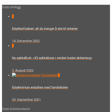
Siste innlegg
0
Elsykkel batteri; alt du trenger å vite til vinteren
14. December 2022
0
Ny sykkelbok: «35 sykkelturer i verden beste skiterreng»
5. August 2022
0
Elsykkel kan erstattes med familiebilen
20. September 2021
Siste kommentarer