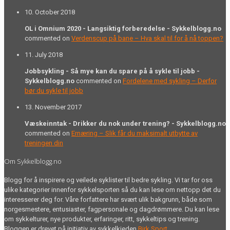
10. October 2018
OL i Omnium 2020 - Langsiktig forberedelse - Sykkelblogg.no
commented on
Verdenscup på bane – Hva skal til for å nå toppen?
11. July 2018
Jobbsykling - Så mye kan du spare på å sykle til jobb -
Sykkelblogg.no
commented on
Fordelene med sykling – Derfor
bør du sykle til jobb
13. November 2017
Væskeinntak - Drikker du nok under trening? - Sykkelblogg.no
commented on
Ernæring – Slik får du maksimalt utbytte av
treningen din
Om Sykkelblogg.no
Blogg for å inspirere og veilede syklister til bedre sykling. Vi tar for oss
ulike kategorier innenfor sykkelsporten så du kan lese om nettopp det du
interesserer deg for. Våre forfattere har svært ulik bakgrunn, både som
norgesmestere, entusiaster, fagpersonale og dagdrømmere. Du kan lese
om sykkelturer, nye produkter, erfaringer, ritt, sykkeltips og trening.
Bloggen er drevet på initiativ av sykkelkjeden
Birk Sport
.