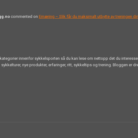
gg.no
commented on
Ernæring – Slik får du maksimalt utbytte av treningen di
like kategorier innenfor sykkelsporten så du kan lese om nettopp det du interess
lturer, nye produkter, erfaringer, ritt, sykkeltips og trening. Bloggen er dre