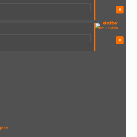
0
0
 jobb