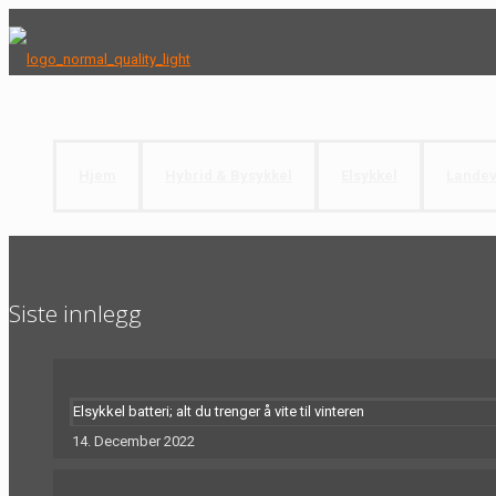
Hjem
Hybrid & Bysykkel
Elsykkel
Landev
ngwirpGE
Siste innlegg
Elsykkel batteri; alt du trenger å vite til vinteren
14. December 2022