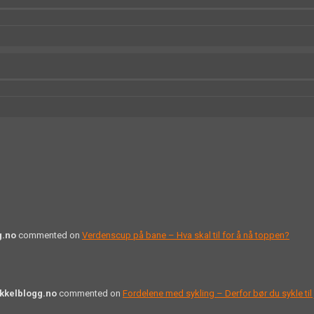
g.no
commented on
Verdenscup på bane – Hva skal til for å nå toppen?
ykkelblogg.no
commented on
Fordelene med sykling – Derfor bør du sykle til