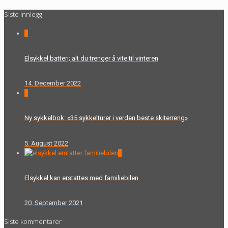
Siste innlegg
0
Elsykkel batteri; alt du trenger å vite til vinteren
14. December 2022
0
Ny sykkelbok: «35 sykkelturer i verden beste skiterreng»
5. August 2022
0
Elsykkel kan erstattes med familiebilen
20. September 2021
Siste kommentarer