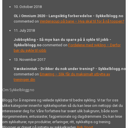
10. October 2018
OL i Omnium 2020 - Langsiktig forberedelse - Sykkelblogg.no
commented on
Verdenscup på bane – Hva skal til for å nå toppen?
11. July 2018
Jobbsykling - Så mye kan du spare på å sykle til jobb -
Sykkelblogg.no
commented on
Fordelene med sykling – Derfor
bør du sykle til jobb
13. November 2017
Væskeinntak - Drikker du nok under trening? - Sykkelblogg.no
commented on
Ernæring – Slik får du maksimalt utbytte av
treningen din
Om Sykkelblogg.no
Blogg for å inspirere og veilede syklister til bedre sykling. Vi tar for oss
ulike kategorier innenfor sykkelsporten så du kan lese om nettopp det du
interesserer deg for. Våre forfattere har svært ulik bakgrunn, både som
norgesmestere, entusiaster, fagpersonale og dagdrømmere. Du kan lese
om sykkelturer, nye produkter, erfaringer, ritt, sykkeltips og trening.
Bloggen er drevet på initiativ av sykkelkjeden
Birk Sport
.