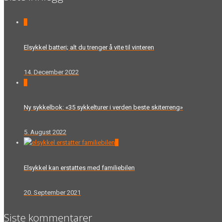
0
Elsykkel batteri; alt du trenger å vite til vinteren
14. December 2022
0
Ny sykkelbok: «35 sykkelturer i verden beste skiterreng»
5. August 2022
0
Elsykkel kan erstattes med familiebilen
20. September 2021
Siste kommentarer