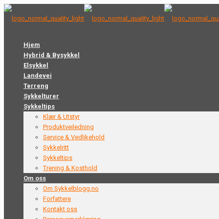
Hjem
Hybrid & Bysykkel
Elsykkel
Landevei
Terreng
Sykkelturer
Sykkeltips
Klær & Utstyr
Produktveiledning
Service & Vedlikehold
Sykkelritt
Sykkeltips
Trening & Kosthold
Om oss
Om Sykkelblogg.no
Forfattere
Kontakt oss