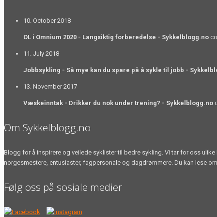
10. October 2018
OL i Omnium 2020 - Langsiktig forberedelse - Sykkelblogg.no
co
11. July 2018
Jobbsykling - Så mye kan du spare på å sykle til jobb - Sykkelb
13. November 2017
Væskeinntak - Drikker du nok under trening? - Sykkelblogg.no
c
Om Sykkelblogg.no
Blogg for å inspirere og veilede syklister til bedre sykling. Vi tar for oss u
norgesmestere, entusiaster, fagpersonale og dagdrømmere. Du kan lese om sykke
Følg oss på sosiale medier