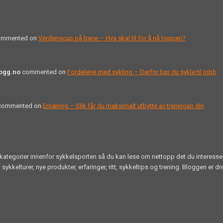
mmented on
Verdenscup på bane – Hva skal til for å nå toppen?
logg.no
commented on
Fordelene med sykling – Derfor bør du sykle til jobb
ommented on
Ernæring – Slik får du maksimalt utbytte av treningen din
like kategorier innenfor sykkelsporten så du kan lese om nettopp det du interess
lturer, nye produkter, erfaringer, ritt, sykkeltips og trening. Bloggen er dre