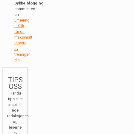
Sykkelblogg.no
commented
on
Ernæring
– Slik
får du
maksimalt
utbytte
av
treningen
din
TIPS
OSS
Har du
tips eller
inspill til
noe
redaksjonen
og
leserne
av