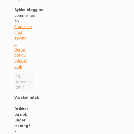
-
Sykkelblogg.no
commented
on
Fordelene
med
sykling
–
Derfor
bør du
sykle til
jobb
13.
November
2017
Væskeinntak
-
Drikker
du nok
under
trening?
-