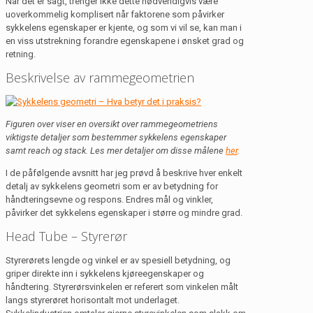
Når det er sagt, trenger ikke dette nødvendigvis være
uoverkommelig komplisert når faktorene som påvirker
sykkelens egenskaper er kjente, og som vi vil se, kan man i
en viss utstrekning forandre egenskapene i ønsket grad og
retning.
Beskrivelse av rammegeometrien
Figuren over viser en oversikt over rammegeometriens
viktigste detaljer som bestemmer sykkelens egenskaper
samt reach og stack. Les mer detaljer om disse målene
her
.
I de påfølgende avsnitt har jeg prøvd å beskrive hver enkelt
detalj av sykkelens geometri som er av betydning for
håndteringsevne og respons. Endres mål og vinkler,
påvirker det sykkelens egenskaper i større og mindre grad.
Head Tube – Styrerør
Styrerørets lengde og vinkel er av spesiell betydning, og
griper direkte inn i sykkelens kjøreegenskaper og
håndtering. Styrerørsvinkelen er referert som vinkelen målt
langs styrerøret horisontalt mot underlaget.