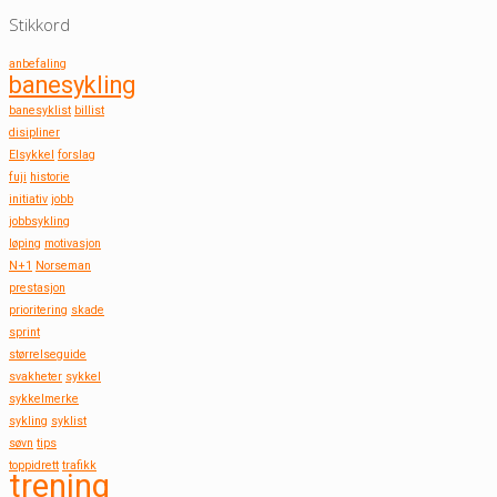
Stikkord
anbefaling
banesykling
banesyklist
billist
disipliner
Elsykkel
forslag
fuji
historie
initiativ
jobb
jobbsykling
løping
motivasjon
N+1
Norseman
prestasjon
prioritering
skade
sprint
størrelseguide
svakheter
sykkel
sykkelmerke
sykling
syklist
søvn
tips
toppidrett
trafikk
trening