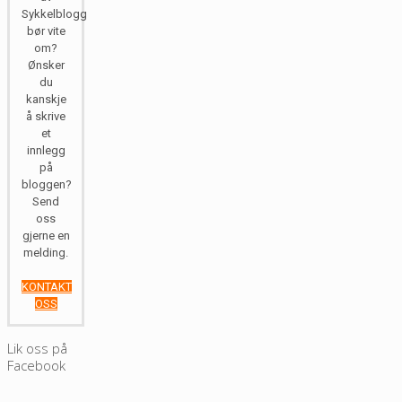
Sykkelblogg
bør vite
om?
Ønsker
du
kanskje
å skrive
et
innlegg
på
bloggen?
Send
oss
gjerne en
melding.
KONTAKT
OSS
Lik oss på
Facebook