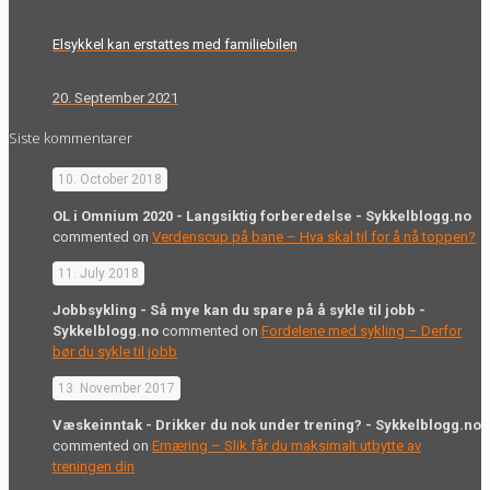
Elsykkel kan erstattes med familiebilen
20. September 2021
Siste kommentarer
10. October 2018
OL i Omnium 2020 - Langsiktig forberedelse - Sykkelblogg.no
commented on
Verdenscup på bane – Hva skal til for å nå toppen?
11. July 2018
Jobbsykling - Så mye kan du spare på å sykle til jobb -
Sykkelblogg.no
commented on
Fordelene med sykling – Derfor
bør du sykle til jobb
13. November 2017
Væskeinntak - Drikker du nok under trening? - Sykkelblogg.no
commented on
Ernæring – Slik får du maksimalt utbytte av
treningen din