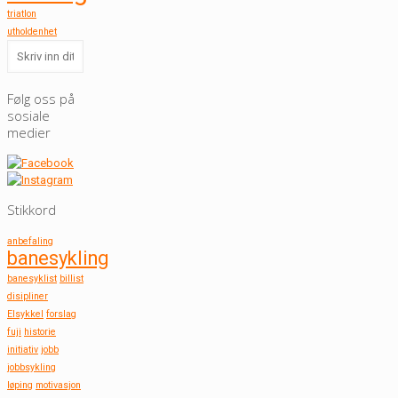
triatlon
utholdenhet
Følg oss på
sosiale
medier
Stikkord
anbefaling
banesykling
banesyklist
billist
disipliner
Elsykkel
forslag
fuji
historie
initiativ
jobb
jobbsykling
løping
motivasjon