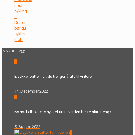
med
sykling
–
Derfor
bør du
sykle til
jobb
Siste innlegg
0
Elsykkel batteri; alt du trenger å vite til vinteren
14. December 2022
0
Ny sykkelbok: «35 sykkelturer i verden beste skiterreng»
5. August 2022
0