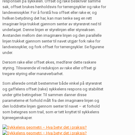
responsen på sykkelen. Offset og rake beskriver samme
sak, offset brukes henholdsvis for terrengsykler og rake for
landeveissykler. For å forstå hva offset eller rake er, og
hvilken betydning det har, kan man tenke seg en rett
imaginær linje trukket gjennom senter av styrerøret ned til
underlaget. Denne linjen er styrelinjen eller styreaksen.
Avstanden mellom den imaginære linjen og den parallelle
linjen trukket gjennom senter til navet utgjør fork rake for
landveissykler, og fork offset for terrengsykler. Se figurene
under.
Dersom rake eller offset økes, medfører dette raskere
styring. Tilsvarende vil reduksjon av rake eller offset gi
tregere styring eller manøverbarhet.
Som allerede omtalt bestemmer både vinkel på styrerøret
og gaffelens offset (rake) sykkelens respons og stabilitet
under gitte betingelser. Til sammen danner disse
parameterne et forhold målt fra den imaginære linjen og
den loddrette linjen gjennom senter til navet – et forhold
som betegnes som trail, som er tett knyttet til sykkelens
kjøreegenskaper.