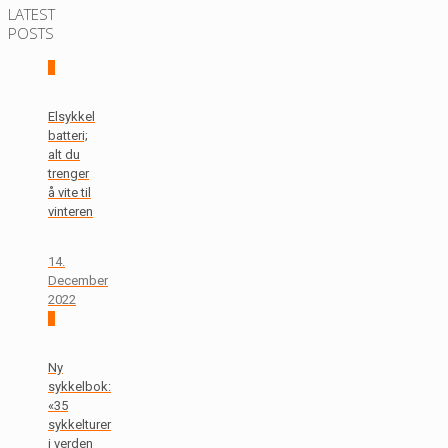
LATEST
POSTS
0
Elsykkel
batteri;
alt du
trenger
å vite til
vinteren
14.
December
2022
0
Ny
sykkelbok:
«35
sykkelturer
i verden