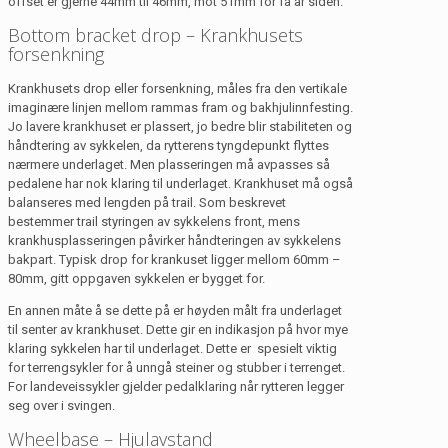
offset er gjerne 44mm til 46mm, mot 51mm for få år siden.
Bottom bracket drop – Krankhusets
forsenkning
Krankhusets drop eller forsenkning, måles fra den vertikale
imaginære linjen mellom rammas fram og bakhjulinnfesting.
Jo lavere krankhuset er plassert, jo bedre blir stabiliteten og
håndtering av sykkelen, da rytterens tyngdepunkt flyttes
nærmere underlaget. Men plasseringen må avpasses så
pedalene har nok klaring til underlaget. Krankhuset må også
balanseres med lengden på trail. Som beskrevet
bestemmer trail styringen av sykkelens front, mens
krankhusplasseringen påvirker håndteringen av sykkelens
bakpart. Typisk drop for krankuset ligger mellom 60mm –
80mm, gitt oppgaven sykkelen er bygget for.
En annen måte å se dette på er høyden målt fra underlaget
til senter av krankhuset. Dette gir en indikasjon på hvor mye
klaring sykkelen har til underlaget. Dette er spesielt viktig
for terrengsykler for å unngå steiner og stubber i terrenget.
For landeveissykler gjelder pedalklaring når rytteren legger
seg over i svingen.
Wheelbase – Hjulavstand