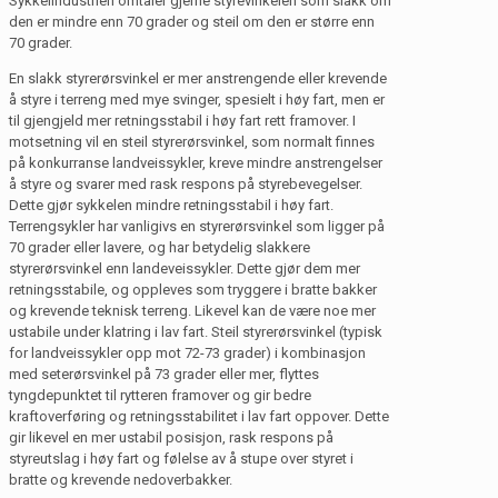
Sykkelindustrien omtaler gjerne styrevinkelen som slakk om
den er mindre enn 70 grader og steil om den er større enn
70 grader.
En slakk styrerørsvinkel er mer anstrengende eller krevende
å styre i terreng med mye svinger, spesielt i høy fart, men er
til gjengjeld mer retningsstabil i høy fart rett framover. I
motsetning vil en steil styrerørsvinkel, som normalt finnes
på konkurranse landveissykler, kreve mindre anstrengelser
å styre og svarer med rask respons på styrebevegelser.
Dette gjør sykkelen mindre retningsstabil i høy fart.
Terrengsykler har vanligivs en styrerørsvinkel som ligger på
70 grader eller lavere, og har betydelig slakkere
styrerørsvinkel enn landeveissykler. Dette gjør dem mer
retningsstabile, og oppleves som tryggere i bratte bakker
og krevende teknisk terreng. Likevel kan de være noe mer
ustabile under klatring i lav fart. Steil styrerørsvinkel (typisk
for landveissykler opp mot 72-73 grader) i kombinasjon
med seterørsvinkel på 73 grader eller mer, flyttes
tyngdepunktet til rytteren framover og gir bedre
kraftoverføring og retningsstabilitet i lav fart oppover. Dette
gir likevel en mer ustabil posisjon, rask respons på
styreutslag i høy fart og følelse av å stupe over styret i
bratte og krevende nedoverbakker.