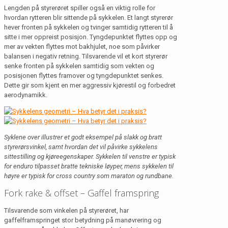
Lengden på styrerøret spiller også en viktig rolle for
hvordan rytteren blir sittende på sykkelen. Et langt styrerør
hever fronten på sykkelen og tvinger samtidig rytteren til å
sitte i mer oppreist posisjon. Tyngdepunktet flyttes opp og
mer av vekten flyttes mot bakhjulet, noe som påvirker
balansen i negativ retning. Tilsvarende vil et kort styrerør
senke fronten på sykkelen samtidig som vekten og
posisjonen flyttes framover og tyngdepunktet senkes.
Dette gir som kjent en mer aggressiv kjørestil og forbedret
aerodynamikk.
Syklene over illustrer et godt eksempel på slakk og bratt
styrerørsvinkel, samt hvordan det vil påvirke sykkelens
sittestilling og kjøreegenskaper. Sykkelen til venstre er typisk
for enduro tilpasset bratte tekniske løyper, mens sykkelen til
høyre er typisk for cross country som maraton og rundbane.
Fork rake & offset – Gaffel framspring
Tilsvarende som vinkelen på styrerøret, har
gaffelframspringet stor betydning på manøvrering og