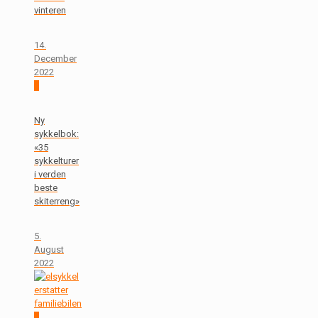
vinteren
14.
December
2022
0
Ny
sykkelbok:
«35
sykkelturer
i verden
beste
skiterreng»
5.
August
2022
0