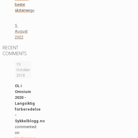
beste
skiterreng»
5.
August
2022
RECENT
COMMENTS
10.
October
2018
OL i
Omnium
2020 -
Langsiktig
forberedelse
-
Sykkelblogg.no
commented
on