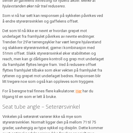
senter av gaffelens innfesting for hjulets aksel. Merke at
hjulavstanden øker når trail reduseres.
Som vi nå har sett kan responsen på sykkelen påvirkes ved
å endre styrerørsvinklen og gaffelens offset.
Det som til nå ikke er nevnt er hvordan grepet mot
underlaget fra framhjulet påvirkes av nevnte endringer.
Trenden for 29’er terrengsykler har vært lengre hjulavstand
og slakkere styrerørsvinkel, gjerne i kombinasjon med
51mm offset. Slakk styrerørsvinkel øker stabiliteten og
reach, men kan gi dårligere kontroll og grep mot underlaget
da framhjulet flyttes lengre fram. Ved å redusere offset
flyttes framhjulet tilbake som øker vekten på framhjulet fra
rytteren og grepet mot underlaget bedres. Responsen blir
litt tregere noe som også kan oppleves som tryggere.
For å beregne trail finnes flere kalkulatorer.
Her
har du
tilgang til en som er lett å bruke.
Seat tube angle – Seterørsvinkel
Vinkelen på seterøret varierer ikke så mye som
styrerørsvinklen. Normalt ligger den på mellom 71 til 75
grader, uavhengig av type sykkel og disiplin. Dette kommer