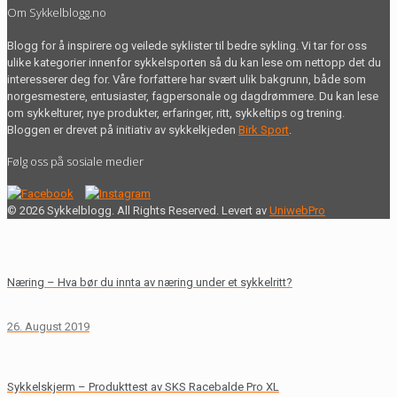
Om Sykkelblogg.no
Blogg for å inspirere og veilede syklister til bedre sykling. Vi tar for oss
ulike kategorier innenfor sykkelsporten så du kan lese om nettopp det du
interesserer deg for. Våre forfattere har svært ulik bakgrunn, både som
norgesmestere, entusiaster, fagpersonale og dagdrømmere. Du kan lese
om sykkelturer, nye produkter, erfaringer, ritt, sykkeltips og trening.
Bloggen er drevet på initiativ av sykkelkjeden
Birk Sport
.
Følg oss på sosiale medier
© 2026 Sykkelblogg. All Rights Reserved. Levert av
UniwebPro
Næring – Hva bør du innta av næring under et sykkelritt?
26. August 2019
Sykkelskjerm – Produkttest av SKS Racebalde Pro XL