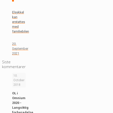
Elsykkel
kan
erstattes
med
familiebilen
20.
September
2021
Siste
kommentarer
10.
October
2018
OL i
Omnium
2020 -
Langsiktig
forberedelse