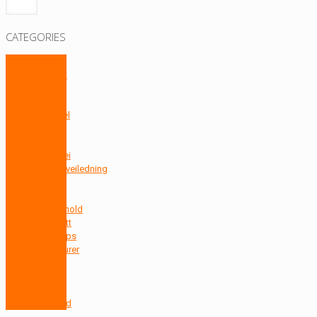
CATEGORIES
Annet
Elsykkel
Hybrid
&
Bysykkel
Klær &
Utstyr
Landevei
Produktveiledning
Service
&
Vedlikehold
Sykkelritt
Sykkeltips
Sykkelturer
Terreng
Trening
&
Kosthold