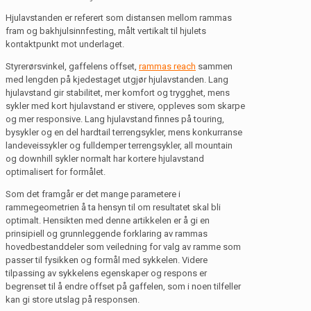
Hjulavstanden er referert som distansen mellom rammas
fram og bakhjulsinnfesting, målt vertikalt til hjulets
kontaktpunkt mot underlaget.
Styrerørsvinkel, gaffelens offset,
rammas reach
sammen
med lengden på kjedestaget utgjør hjulavstanden. Lang
hjulavstand gir stabilitet, mer komfort og trygghet, mens
sykler med kort hjulavstand er stivere, oppleves som skarpe
og mer responsive. Lang hjulavstand finnes på touring,
bysykler og en del hardtail terrengsykler, mens konkurranse
landeveissykler og fulldemper terrengsykler, all mountain
og downhill sykler normalt har kortere hjulavstand
optimalisert for formålet.
Som det framgår er det mange parametere i
rammegeometrien å ta hensyn til om resultatet skal bli
optimalt. Hensikten med denne artikkelen er å gi en
prinsipiell og grunnleggende forklaring av rammas
hovedbestanddeler som veiledning for valg av ramme som
passer til fysikken og formål med sykkelen. Videre
tilpassing av sykkelens egenskaper og respons er
begrenset til å endre offset på gaffelen, som i noen tilfeller
kan gi store utslag på responsen.