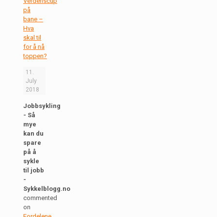
Verdenscup
på
bane –
Hva
skal til
for å nå
toppen?
11.
July
2018
Jobbsykling
- Så
mye
kan du
spare
på å
sykle
til jobb
-
Sykkelblogg.no
commented
on
Fordelene