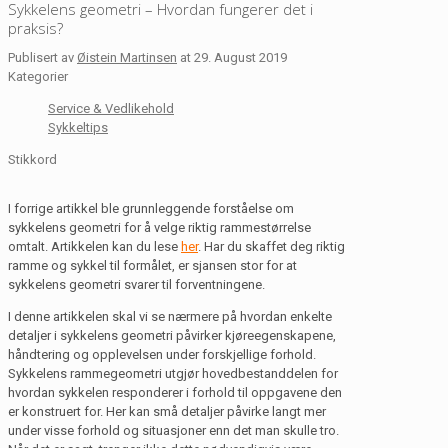
Sykkelens geometri – Hvordan fungerer det i
praksis?
Publisert av
Øistein Martinsen
at
29. August 2019
Kategorier
Service & Vedlikehold
Sykkeltips
Stikkord
I forrige artikkel ble grunnleggende forståelse om
sykkelens geometri for å velge riktig rammestørrelse
omtalt. Artikkelen kan du lese
her
. Har du skaffet deg riktig
ramme og sykkel til formålet, er sjansen stor for at
sykkelens geometri svarer til forventningene.
I denne artikkelen skal vi se nærmere på hvordan enkelte
detaljer i sykkelens geometri påvirker kjøreegenskapene,
håndtering og opplevelsen under forskjellige forhold.
Sykkelens rammegeometri utgjør hovedbestanddelen for
hvordan sykkelen responderer i forhold til oppgavene den
er konstruert for. Her kan små detaljer påvirke langt mer
under visse forhold og situasjoner enn det man skulle tro.