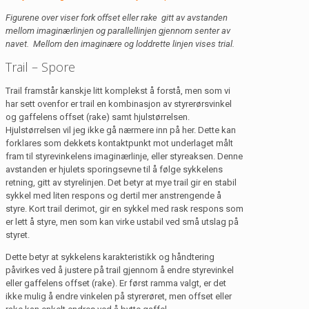
Figurene over viser fork offset eller rake gitt av avstanden
mellom imaginærlinjen og parallellinjen gjennom senter av
navet. Mellom den imaginære og loddrette linjen vises trial.
Trail – Spore
Trail framstår kanskje litt komplekst å forstå, men som vi
har sett ovenfor er trail en kombinasjon av styrerørsvinkel
og gaffelens offset (rake) samt hjulstørrelsen.
Hjulstørrelsen vil jeg ikke gå nærmere inn på her. Dette kan
forklares som dekkets kontaktpunkt mot underlaget målt
fram til styrevinkelens imaginærlinje, eller styreaksen. Denne
avstanden er hjulets sporingsevne til å følge sykkelens
retning, gitt av styrelinjen. Det betyr at mye trail gir en stabil
sykkel med liten respons og dertil mer anstrengende å
styre. Kort trail derimot, gir en sykkel med rask respons som
er lett å styre, men som kan virke ustabil ved små utslag på
styret.
Dette betyr at sykkelens karakteristikk og håndtering
påvirkes ved å justere på trail gjennom å endre styrevinkel
eller gaffelens offset (rake). Er først ramma valgt, er det
ikke mulig å endre vinkelen på styrerøret, men offset eller