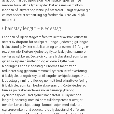
av at optimal pedalposisjon ikke fraviker spesielt mye
mellom forskjellige typer sykler. Det er samsvar mellom
lengden på styrerør og vinkel på seterøret. Langt styrerør gir
en mer oppreist sittestilling og fordrer slakkere vinkel på
seterøret.
Chainstay length – Kjedestag
Lengden på kjedestaget måles fra senter av krankhuset til
senter av dropout for bakhjulet. Lange kjedestag gir lengre
hjulavstand, påvirker stabiliteten og øker evnen til å følge en
rett styrelinje. Kortere kjedestag flytter bakhjulet nærmere
senter av sykkelen. Dette gir kortere hjulavstand som igjen
gir en skarpere håndtering og enklere å løfte over
hindringer. Lange kjedestag gir normalt mer flex og
reduserer slag gjennom ramma til rytteren. Kraftoverføring
til bakhjulet er også knyttet til lengden av kjedestaget. Korte
kjedestag gir mindre flex og normalt bedre kraftoverføring
til bakhjulet som kan bedre akselerasjon. Korte kjedestag
brukes på raske landeveissykler, terrengsykler og
cyclecrossykler. Tradisjonelt har hardtail XC sykler noe
lengre kjedestag, men nå som fulldemperen tar over, er
trenden kortere kjedestag i kombinasjon med slakkere
styrerørsvinkel for å opprettholde hjulavstand. Gaffelens