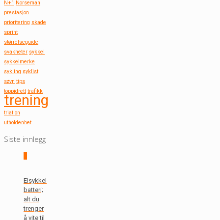
N+1
Norseman
prestasjon
prioritering
skade
sprint
størrelseguide
svakheter
sykkel
sykkelmerke
sykling
syklist
søvn
tips
toppidrett
trafikk
trening
triatlon
utholdenhet
Siste innlegg
0
Elsykkel
batteri;
alt du
trenger
å vite til