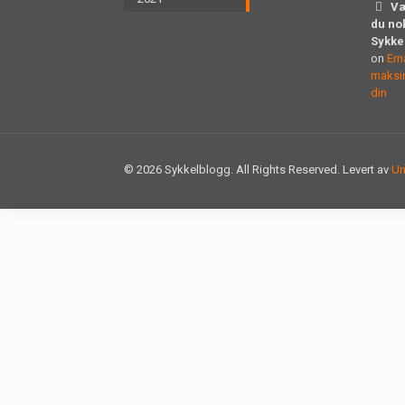
Væ
du no
Sykke
on
Ern
maksim
din
© 2026 Sykkelblogg. All Rights Reserved. Levert av
Un