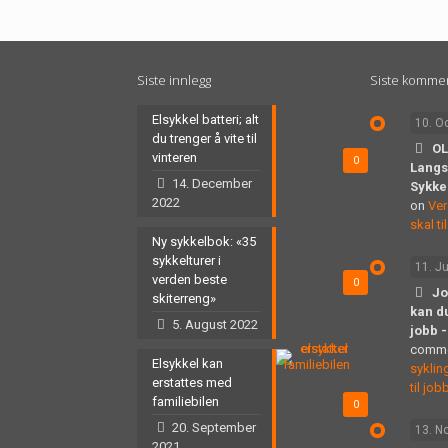
Siste innlegg
Siste komme
Elsykkel batteri; alt
10. O
du trenger å vite til
OL
vinteren
0
Langs
14. December
Sykke
2022
on
Ver
skal t
Ny sykkelbok: «35
sykkelturer i
11. J
verden beste
0
Jo
skiterreng»
kan du
5. August 2022
jobb 
comm
Elsykkel kan
syklin
erstattes med
til job
familiebilen
0
20. September
13. N
2021