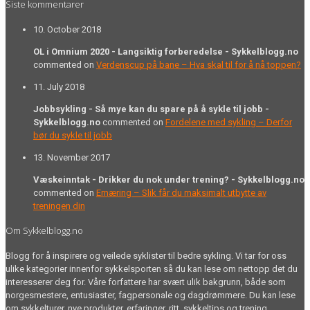
Siste kommentarer
10. October 2018
OL i Omnium 2020 - Langsiktig forberedelse - Sykkelblogg.no
commented on
Verdenscup på bane – Hva skal til for å nå toppen?
11. July 2018
Jobbsykling - Så mye kan du spare på å sykle til jobb -
Sykkelblogg.no
commented on
Fordelene med sykling – Derfor
bør du sykle til jobb
13. November 2017
Væskeinntak - Drikker du nok under trening? - Sykkelblogg.no
commented on
Ernæring – Slik får du maksimalt utbytte av
treningen din
Om Sykkelblogg.no
Blogg for å inspirere og veilede syklister til bedre sykling. Vi tar for oss
ulike kategorier innenfor sykkelsporten så du kan lese om nettopp det du
interesserer deg for. Våre forfattere har svært ulik bakgrunn, både som
norgesmestere, entusiaster, fagpersonale og dagdrømmere. Du kan lese
om sykkelturer, nye produkter, erfaringer, ritt, sykkeltips og trening.