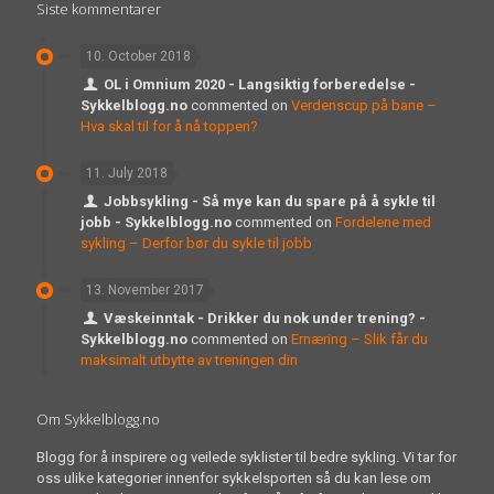
Siste kommentarer
10. October 2018
OL i Omnium 2020 - Langsiktig forberedelse -
Sykkelblogg.no
commented on
Verdenscup på bane –
Hva skal til for å nå toppen?
11. July 2018
Jobbsykling - Så mye kan du spare på å sykle til
jobb - Sykkelblogg.no
commented on
Fordelene med
sykling – Derfor bør du sykle til jobb
13. November 2017
Væskeinntak - Drikker du nok under trening? -
Sykkelblogg.no
commented on
Ernæring – Slik får du
maksimalt utbytte av treningen din
Om Sykkelblogg.no
Blogg for å inspirere og veilede syklister til bedre sykling. Vi tar for
oss ulike kategorier innenfor sykkelsporten så du kan lese om