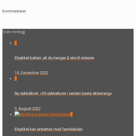
kommentarer
Siste innlegg
0
Elsykkel batteri; alt du trenger å vite til vinteren
14. December 2022
0
Ny sykkelbok: «35 sykkelturer i verden beste skiterreng»
5. August 2022
0
Elsykkel kan erstattes med familiebilen