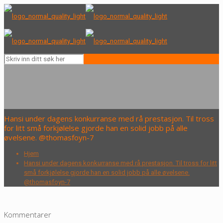
Hansi under dagens konkurranse med rå prestasjon. Til tross
for litt små forkjølelse gjorde han en solid jobb på alle
øvelsene. @thomasfoyn-7
Hjem
Hansi under dagens konkurranse med rå prestasjon. Til tross for litt
små forkjølelse gjorde han en solid jobb på alle øvelsene.
@thomasfoyn-7
Kommentarer