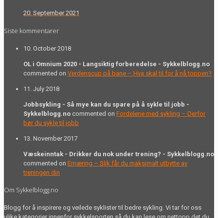
20. September 2021
Siste kommentarer
10. October 2018
OL i Omnium 2020 - Langsiktig forberedelse - Sykkelblogg.no
commented on
Verdenscup på bane – Hva skal til for å nå toppen?
11. July 2018
Jobbsykling - Så mye kan du spare på å sykle til jobb -
Sykkelblogg.no
commented on
Fordelene med sykling – Derfor
bør du sykle til jobb
13. November 2017
Væskeinntak - Drikker du nok under trening? - Sykkelblogg.no
commented on
Ernæring – Slik får du maksimalt utbytte av
treningen din
Om Sykkelblogg.no
Blogg for å inspirere og veilede syklister til bedre sykling. Vi tar for oss
ulike kategorier innenfor sykkelsporten så du kan lese om nettopp det du