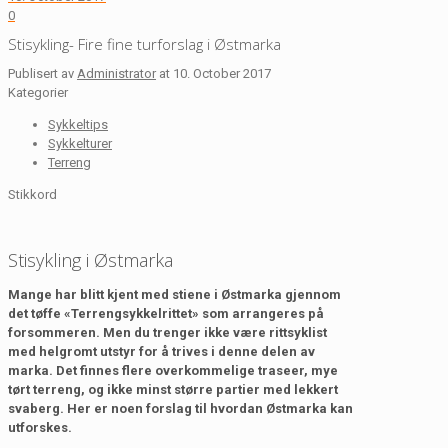
0
Stisykling- Fire fine turforslag i Østmarka
Publisert av
Administrator
at
10. October 2017
Kategorier
Sykkeltips
Sykkelturer
Terreng
Stikkord
Stisykling i Østmarka
Mange har blitt kjent med stiene i Østmarka gjennom
det tøffe «Terrengsykkelrittet» som arrangeres på
forsommeren. Men du trenger ikke være rittsyklist
med helgromt utstyr for å trives i denne delen av
marka. Det finnes flere overkommelige traseer, mye
tørt terreng, og ikke minst større partier med lekkert
svaberg. Her er noen forslag til hvordan Østmarka kan
utforskes.