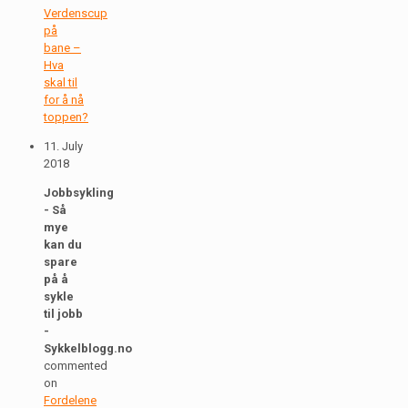
Verdenscup
på
bane –
Hva
skal til
for å nå
toppen?
11. July
2018
Jobbsykling
- Så
mye
kan du
spare
på å
sykle
til jobb
-
Sykkelblogg.no
commented
on
Fordelene