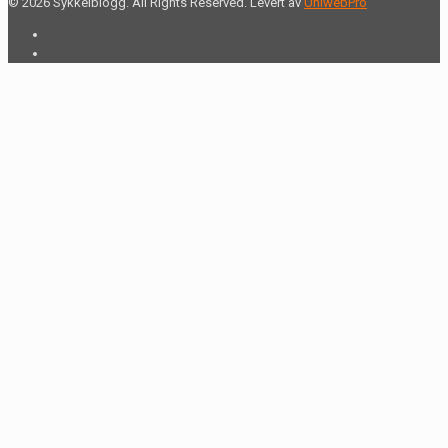
© 2026 Sykkelblogg. All Rights Reserved. Levert av
UniwebPro