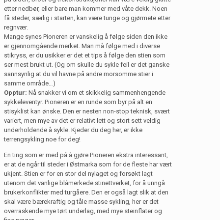
etter nedbør, eller bare man kommer med våte dekk. Noen
få steder, særlig i starten, kan være tunge og gjørmete etter
regnvær.
Mange synes Pioneren er vanskelig å følge siden den ikke
er gjennomgående merket. Man må følge med i diverse
stikryss, er du usikker er det et tips å følge den stien som
ser mest brukt ut. (Og om skulle du sykle feil er det ganske
sannsynlig at du vil havne på andre morsomme stier i
samme område…)
Opptur:
Nå snakker vi om et skikkelig sammenhengende
sykkeleventyr. Pioneren er en runde som byr på alt en
stisyklist kan ønske. Den er nesten non-stop teknisk, svært
variert, men mye av det er relativt lett og stort sett veldig
underholdende å sykle. Kjeder du deg her, er ikke
terrengsykling noe for deg!
En ting som er med på å gjøre Pioneren ekstra interessant,
er at de ngår til steder i Østmarka som for de fleste har vært
ukjent. Stien er for en stor del nylaget og forsøkt lagt
utenom det vanlige blåmerkede stinettverket, for å unngå
brukerkonflikter med turgåere. Den er også lagt slik at den
skal være bærekraftig og tåle masse sykling, her er det
overraskende mye tørt underlag, med mye steinflater og