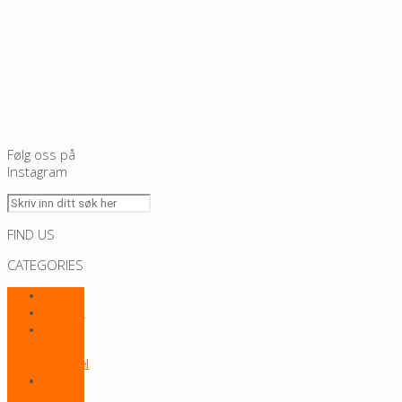
Følg oss på
Instagram
FIND US
CATEGORIES
Annet
Elsykkel
Hybrid
&
Bysykkel
Klær &
Utstyr