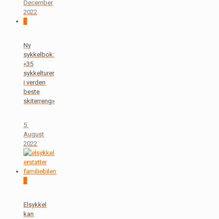
December
2022
0
Ny
sykkelbok:
«35
sykkelturer
i verden
beste
skiterreng»
5.
August
2022
0
Elsykkel
kan