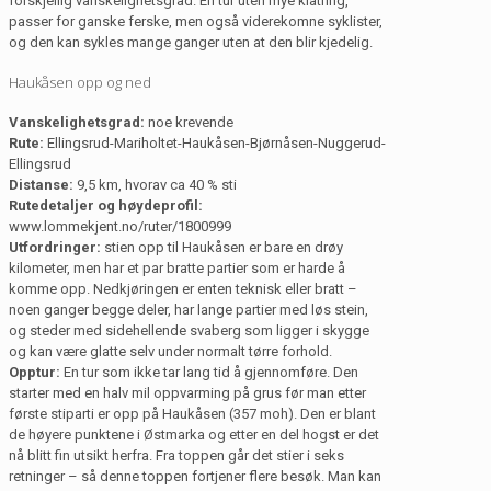
forskjellig vanskelighetsgrad. En tur uten mye klatring,
passer for ganske ferske, men også viderekomne syklister,
og den kan sykles mange ganger uten at den blir kjedelig.
Haukåsen opp og ned
Vanskelighetsgrad:
noe krevende
Rute:
Ellingsrud-Mariholtet-Haukåsen-Bjørnåsen-Nuggerud-
Ellingsrud
Distanse:
9,5 km, hvorav ca 40 % sti
Rutedetaljer og høydeprofil:
www.lommekjent.no/ruter/1800999
Utfordringer:
stien opp til Haukåsen er bare en drøy
kilometer, men har et par bratte partier som er harde å
komme opp. Nedkjøringen er enten teknisk eller bratt –
noen ganger begge deler, har lange partier med løs stein,
og steder med sidehellende svaberg som ligger i skygge
og kan være glatte selv under normalt tørre forhold.
Opptur:
En tur som ikke tar lang tid å gjennomføre. Den
starter med en halv mil oppvarming på grus før man etter
første stiparti er opp på Haukåsen (357 moh). Den er blant
de høyere punktene i Østmarka og etter en del hogst er det
nå blitt fin utsikt herfra. Fra toppen går det stier i seks
retninger – så denne toppen fortjener flere besøk. Man kan