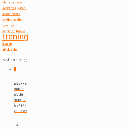
størrelseguide
svakheter
sykkel
sykkelmerke
sykling
syklist
søvn
tips
toppidrett
trafikk
trening
triatlon
utholdenhet
Siste innlegg
0
Elsykkel
batteri;
alt du
trenger
å vite til
vinteren
14.