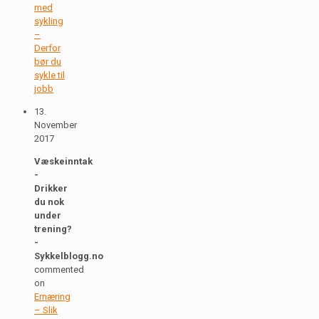
med
sykling
–
Derfor
bør du
sykle til
jobb
13.
November
2017
Væskeinntak
-
Drikker
du nok
under
trening?
-
Sykkelblogg.no
commented
on
Ernæring
– Slik