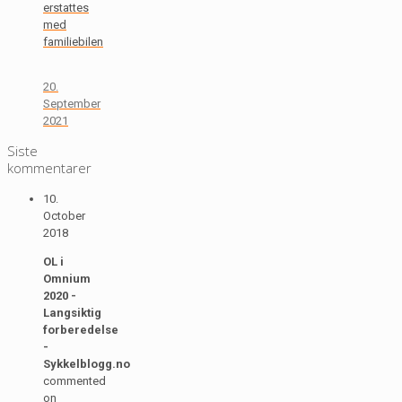
erstattes
med
familiebilen
20.
September
2021
Siste
kommentarer
10.
October
2018
OL i
Omnium
2020 -
Langsiktig
forberedelse
-
Sykkelblogg.no
commented
on