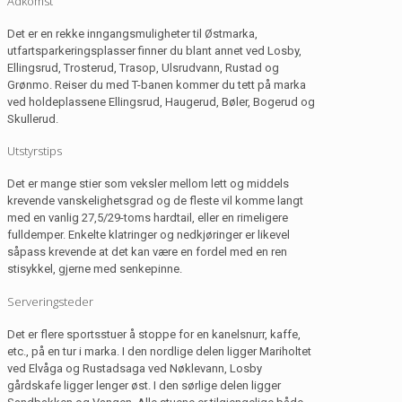
Adkomst
Det er en rekke inngangsmuligheter til Østmarka,
utfartsparkeringsplasser finner du blant annet ved Losby,
Ellingsrud, Trosterud, Trasop, Ulsrudvann, Rustad og
Grønmo. Reiser du med T-banen kommer du tett på marka
ved holdeplassene Ellingsrud, Haugerud, Bøler, Bogerud og
Skullerud.
Utstyrstips
Det er mange stier som veksler mellom lett og middels
krevende vanskelighetsgrad og de fleste vil komme langt
med en vanlig 27,5/29-toms hardtail, eller en rimeligere
fulldemper. Enkelte klatringer og nedkjøringer er likevel
såpass krevende at det kan være en fordel med en ren
stisykkel, gjerne med senkepinne.
Serveringsteder
Det er flere sportsstuer å stoppe for en kanelsnurr, kaffe,
etc., på en tur i marka. I den nordlige delen ligger Mariholtet
ved Elvåga og Rustadsaga ved Nøklevann, Losby
gårdskafe ligger lenger øst. I den sørlige delen ligger