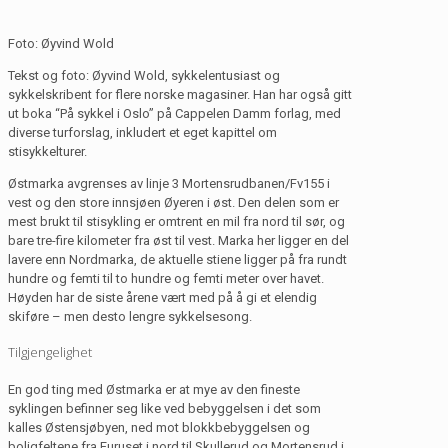
Foto: Øyvind Wold
Tekst og foto: Øyvind Wold, sykkelentusiast og
sykkelskribent for flere norske magasiner. Han har også gitt
ut boka “På sykkel i Oslo” på Cappelen Damm forlag, med
diverse turforslag, inkludert et eget kapittel om
stisykkelturer.
Østmarka avgrenses av linje 3 Mortensrudbanen/Fv155 i
vest og den store innsjøen Øyeren i øst. Den delen som er
mest brukt til stisykling er omtrent en mil fra nord til sør, og
bare tre-fire kilometer fra øst til vest. Marka her ligger en del
lavere enn Nordmarka, de aktuelle stiene ligger på fra rundt
hundre og femti til to hundre og femti meter over havet.
Høyden har de siste årene vært med på å gi et elendig
skiføre – men desto lengre sykkelsesong.
Tilgjengelighet
En god ting med Østmarka er at mye av den fineste
syklingen befinner seg like ved bebyggelsen i det som
kalles Østensjøbyen, ned mot blokkbebyggelsen og
boligfeltene fra Furuset i nord til Skullerud og Mortensrud i