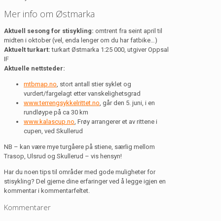
Mer info om Østmarka
Aktuell sesong for stisykling:
omtrent fra seint april til
midten i oktober (vel, enda lenger om du har fatbike…)
Aktuelt turkart:
turkart Østmarka 1:25 000, utgiver Oppsal
IF
Aktuelle nettsteder:
mtbmap.no
, stort antall stier syklet og
vurdert/fargelagt etter vanskelighetsgrad
www.terrengsykkelrittet.no
, går den 5. juni, i en
rundløype på ca 30 km
www.kalascup.no
, Frøy arrangerer et av rittene i
cupen, ved Skullerud
NB – kan være mye turgåere på stiene, særlig mellom
Trasop, Ulsrud og Skullerud – vis hensyn!
Har du noen tips til områder med gode muligheter for
stisykling? Del gjerne dine erfaringer ved å legge igjen en
kommentar i kommentarfeltet.
Kommentarer