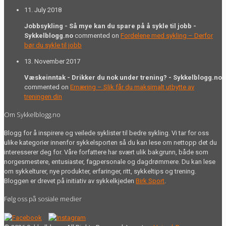
11. July 2018
Jobbsykling - Så mye kan du spare på å sykle til jobb -
Sykkelblogg.no
commented on
Fordelene med sykling – Derfor
bør du sykle til jobb
13. November 2017
Væskeinntak - Drikker du nok under trening? - Sykkelblogg.no
commented on
Ernæring – Slik får du maksimalt utbytte av
treningen din
Om Sykkelblogg.no
Blogg for å inspirere og veilede syklister til bedre sykling. Vi tar for oss
ulike kategorier innenfor sykkelsporten så du kan lese om nettopp det du
interesserer deg for. Våre forfattere har svært ulik bakgrunn, både som
norgesmestere, entusiaster, fagpersonale og dagdrømmere. Du kan lese
om sykkelturer, nye produkter, erfaringer, ritt, sykkeltips og trening.
Bloggen er drevet på initiativ av sykkelkjeden
Birk Sport
.
Følg oss på sosiale medier