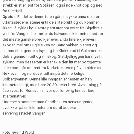
strekk er stien øst for Sotåsen, også noe knot opp og ned
fra Slettfjell.
Opptur:
En del av denne turen går et stykke unna de store
utfartsstedene, stiene er til dels lite brukt og du kommer
ikke til å sykle i kø. Første parti utenom vei er fra Skjelbreia,
vest for Vangen, her møter du halvannen kilometer med for
det meste ganske bred kjerrevei. Enda finere kjerrevei i
skogen mellom Fugleleiken og Sandbakken. Variert og
sammenhengende stisykling fra Klokkerud til Gullsmeden,
delvis gjennom tett og vill skog. Slettfjellryggen har mye fin
sykling, men desserten er kanskje den litt mer bortgjemte
stien som går omtrent fra Korketrekkeren på vestsiden av
Nøklevann og nordover tett innpå det merkelige
Solbergvannet. Denne lille innsjøen er nesten en halv
kilometer langt, men bare 20-30 meter bred. Avslutning på
åsen vest for Rundvann, hvor det for øvrig finnes flere
stialternativer.
Underveis passerer man Sandbakken serveringssted,
avstikker på en kilometer om du vil besøke
serveringsstedet Vangen.
Foto: Øyvind Wold