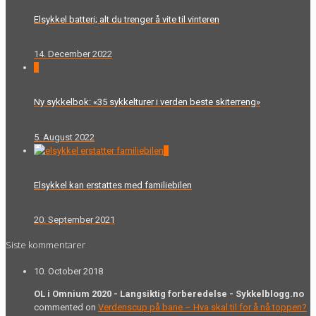
Elsykkel batteri; alt du trenger å vite til vinteren
14. December 2022
0
Ny sykkelbok: «35 sykkelturer i verden beste skiterreng»
5. August 2022
0
Elsykkel kan erstattes med familiebilen
20. September 2021
Siste kommentarer
10. October 2018
OL i Omnium 2020 - Langsiktig forberedelse - Sykkelblogg.no
commented on
Verdenscup på bane – Hva skal til for å nå toppen?