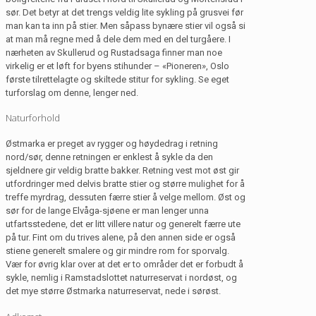
sør. Det betyr at det trengs veldig lite sykling på grusvei før
man kan ta inn på stier. Men såpass bynære stier vil også si
at man må regne med å dele dem med en del turgåere. I
nærheten av Skullerud og Rustadsaga finner man noe
virkelig er et løft for byens stihunder – «Pioneren», Oslo
første tilrettelagte og skiltede stitur for sykling. Se eget
turforslag om denne, lenger ned.
Naturforhold
Østmarka er preget av rygger og høydedrag i retning
nord/sør, denne retningen er enklest å sykle da den
sjeldnere gir veldig bratte bakker. Retning vest mot øst gir
utfordringer med delvis bratte stier og større mulighet for å
treffe myrdrag, dessuten færre stier å velge mellom. Øst og
sør for de lange Elvåga-sjøene er man lenger unna
utfartsstedene, det er litt villere natur og generelt færre ute
på tur. Fint om du trives alene, på den annen side er også
stiene generelt smalere og gir mindre rom for sporvalg.
Vær for øvrig klar over at det er to områder det er forbudt å
sykle, nemlig i Ramstadslottet naturreservat i nordøst, og
det mye større Østmarka naturreservat, nede i sørøst.