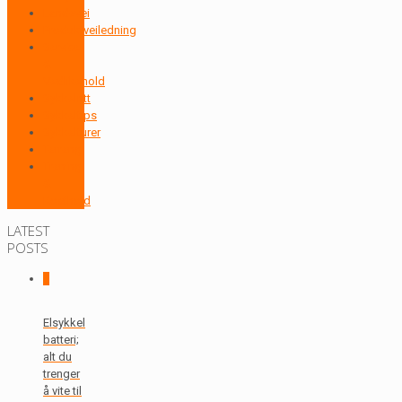
Landevei
Produktveiledning
Service
&
Vedlikehold
Sykkelritt
Sykkeltips
Sykkelturer
Terreng
Trening
&
Kosthold
LATEST
POSTS
0
Elsykkel
batteri;
alt du
trenger
å vite til