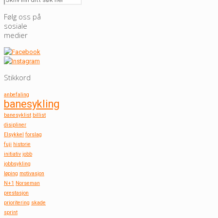
Følg oss på
sosiale
medier
Stikkord
anbefaling
banesykling
banesyklist
billist
disipliner
Elsykkel
forslag
fuji
historie
initiativ
jobb
jobbsykling
løping
motivasjon
N+1
Norseman
prestasjon
prioritering
skade
sprint