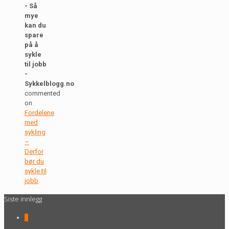
- Så
mye
kan du
spare
på å
sykle
til jobb
-
Sykkelblogg.no
commented
on
Fordelene
med
sykling
–
Derfor
bør du
sykle til
jobb
Siste innlegg
0