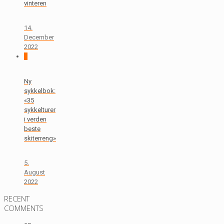
vinteren
14.
December
2022
0
Ny
sykkelbok:
«35
sykkelturer
i verden
beste
skiterreng»
5.
August
2022
RECENT
COMMENTS