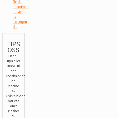
får du
maksimalt
utbytte
av
treningen
din
TIPS
OSS
Har du
tips eller
inspill til
noe
redaksjonen
og
leserne
av
Sykkelblogg
bør vite
om?
Ønsker
du