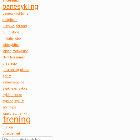
anbefaling
banesykling
banesyklist
billist
disipliner
Elsykkel
forslag
fuji
historie
initiativ
jobb
jobbsykling
løping
motivasjon
N+1
Norseman
prestasjon
prioritering
skade
sprint
størrelseguide
svakheter
sykkel
sykkelmerke
sykling
syklist
søvn
tips
toppidrett
trafikk
trening
triatlon
utholdenhet