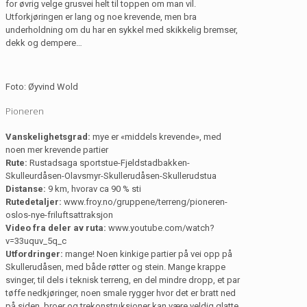
for øvrig velge grusvei helt til toppen om man vil.
Utforkjøringen er lang og noe krevende, men bra
underholdning om du har en sykkel med skikkelig bremser,
dekk og dempere…
Foto: Øyvind Wold
Pioneren
Vanskelighetsgrad:
mye er «middels krevende», med
noen mer krevende partier
Rute:
Rustadsaga sportstue-Fjeldstadbakken-
Skulleurdåsen-Olavsmyr-Skullerudåsen-Skullerudstua
Distanse:
9 km, hvorav ca 90 % sti
Rutedetaljer:
www.froy.no/gruppene/terreng/pioneren-
oslos-nye-friluftsattraksjon
Video fra deler av ruta:
www.youtube.com/watch?
v=33uquv_5q_c
Utfordringer:
mange! Noen kinkige partier på vei opp på
Skullerudåsen, med både røtter og stein. Mange krappe
svinger, til dels i teknisk terreng, en del mindre dropp, et par
tøffe nedkjøringer, noen smale rygger hvor det er bratt ned
på siden, broer og trekonstruksjoner kan være veldig glatte