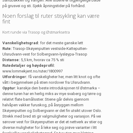
Sandbakken og Vangen. Alle stuene er tilgjengelige både
på grusvei og sti. Sjekk åpningstider på forhånd.
Noen forslag til ruter stisykling kan være
fint
Kort runde via Trasop og Østmarksetra
Vanskelighetsgrad:
for det meste ganske lett
Rute:
Trasop-Skøyenputten vestside-Katteputten-
Ulsrudvann-vest for Solbergvann-lysløypa-Trasop
Distanse:
5,5 km, hvorav ca 75 % sti
Rutedetaljer og høydeprofil:
www.lommekjent.no/ruter/1800997
Utfordringer:
få vanskeligheter her, men litt knot og ofte
vått i begynnelsen på stien nordover fra Ulsrudvann.
Opptur:
kanskje den beste introduksjonen til Østmarka –
denne turen har en herlig miks av mye svaberg og tørre og
relativt flate barnålsstier. Stiene går delvis gjennom
halvåpen vakker furuskog, på åsryggen mellom
Skøyenputten og Solbergvann er det fin utsikt utover Oslo.
Strekk med bred sti gir valgmuligheter og variasjon. På vei
sørover vest for Skøyenputten er det et nettverk av stier og
diverse muligheter for å leke seg og prøve varianter i litt