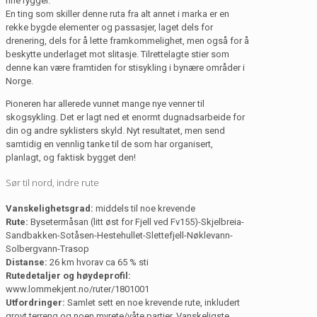
fine rygger.
En ting som skiller denne ruta fra alt annet i marka er en
rekke bygde elementer og passasjer, laget dels for
drenering, dels for å lette framkommelighet, men også for å
beskytte underlaget mot slitasje. Tilrettelagte stier som
denne kan være framtiden for stisykling i bynære områder i
Norge.
Pioneren har allerede vunnet mange nye venner til
skogsykling. Det er lagt ned et enormt dugnadsarbeide for
din og andre syklisters skyld. Nyt resultatet, men send
samtidig en vennlig tanke til de som har organisert,
planlagt, og faktisk bygget den!
Sør til nord, indre rute
Vanskelighetsgrad:
middels til noe krevende
Rute:
Bysetermåsan (litt øst for Fjell ved Fv155)-Skjelbreia-
Sandbakken-Sotåsen-Hestehullet-Slettefjell-Nøklevann-
Solbergvann-Trasop
Distanse:
26 km hvorav ca 65 % sti
Rutedetaljer og høydeprofil:
www.lommekjent.no/ruter/1801001
Utfordringer:
Samlet sett en noe krevende rute, inkludert
grovt terreng og noen myrete/våte partier. Vanskeligste