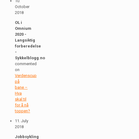
10.
October
2018
OL i
Omnium
2020 -
Langsiktig
forberedelse
-
Sykkelblogg.no
commented
on
Verdenscup
på
bane –
Hva
skal til
for å nå
toppen?
11. July
2018
Jobbsykling