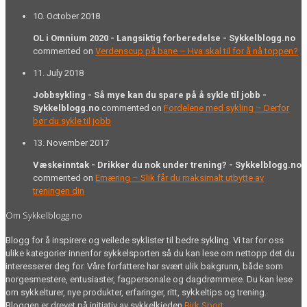
10. October 2018
OL i Omnium 2020 - Langsiktig forberedelse - Sykkelblogg.no
commented on
Verdenscup på bane – Hva skal til for å nå toppen?
11. July 2018
Jobbsykling - Så mye kan du spare på å sykle til jobb -
Sykkelblogg.no
commented on
Fordelene med sykling – Derfor
bør du sykle til jobb
13. November 2017
Væskeinntak - Drikker du nok under trening? - Sykkelblogg.no
commented on
Ernæring – Slik får du maksimalt utbytte av
treningen din
Om Sykkelblogg.no
Blogg for å inspirere og veilede syklister til bedre sykling. Vi tar for oss
ulike kategorier innenfor sykkelsporten så du kan lese om nettopp det du
interesserer deg for. Våre forfattere har svært ulik bakgrunn, både som
norgesmestere, entusiaster, fagpersonale og dagdrømmere. Du kan lese
om sykkelturer, nye produkter, erfaringer, ritt, sykkeltips og trening.
Bloggen er drevet på initiativ av sykkelkjeden
Birk Sport
.