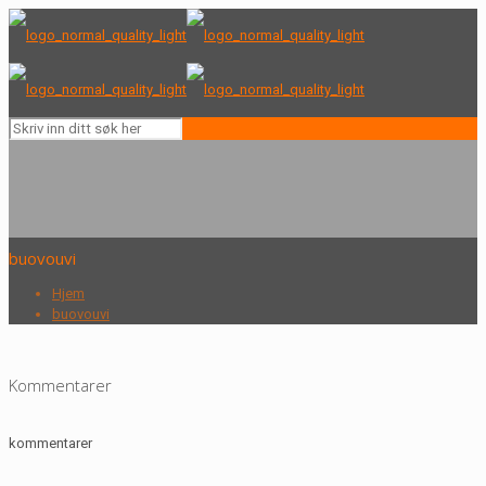
buovouvi
Hjem
buovouvi
Kommentarer
kommentarer