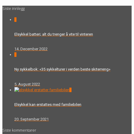
Siste innlegg
0
Elsykkel batteri; alt du trenger å vite til vinteren
14. December 2022
0
Ny sykkelbok: «35 sykkelturer i verden beste skiterreng»
5. August 2022
0
Elsykkel kan erstattes med familiebilen
20. September 2021
Siste kommentarer