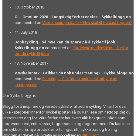
10. October 2018
OL i Omnium 2020 - Langsiktig forberedelse - Sykkelblogg.no
commented on
Verdenscup på bane – Hva skal til for å nå toppen?
11. July 2018
Jobbsykling - Så mye kan du spare på å sykle til jobb -
Sykkelblogg.no
commented on
Fordelene med sykling – Derfor
bør du sykle til jobb
13. November 2017
Væskeinntak - Drikker du nok under trening? - Sykkelblogg.no
commented on
Ernæring – Slik får du maksimalt utbytte av
treningen din
Om Sykkelblogg.no
Blogg for å inspirere og veilede syklister til bedre sykling. Vi tar for oss
ulike kategorier innenfor sykkelsporten så du kan lese om nettopp det du
interesserer deg for. Våre forfattere har svært ulik bakgrunn, både som
norgesmestere, entusiaster, fagpersonale og dagdrømmere. Du kan lese
om sykkelturer, nye produkter, erfaringer, ritt, sykkeltips og trening.
Bloggen er drevet på initiativ av sykkelkjeden
Birk Sport
.