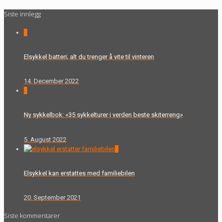
Siste innlegg
0
Elsykkel batteri; alt du trenger å vite til vinteren
14. December 2022
0
Ny sykkelbok: «35 sykkelturer i verden beste skiterreng»
5. August 2022
0
Elsykkel kan erstattes med familiebilen
20. September 2021
Siste kommentarer